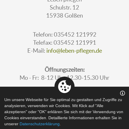
Schulstr. 12
15938 Golßen
Telefon: 035452 121992
Telefax: 035452 121991
E-Mail:
info@leben-pflegen.de
Öffnungszeiten:
Mo - Fr: 8-12 Uhr, 12.30-15.30 Uhr
Um unsere Webseite für Sie optimal zu gestalten und Zugriffe zu
analysieren, verwenden wir Cookies. Mit Klick auf "Alle
BARRIEREFREIHEITSERKLÄRUNG
akzeptieren" oder "OK" erklären Sie sich mit der Verwendung von
Cookies einverstanden. Detaillierte Informationen erhalten Sie in
unserer
Datenschutzerklärung
DATENSCHUTZ
.